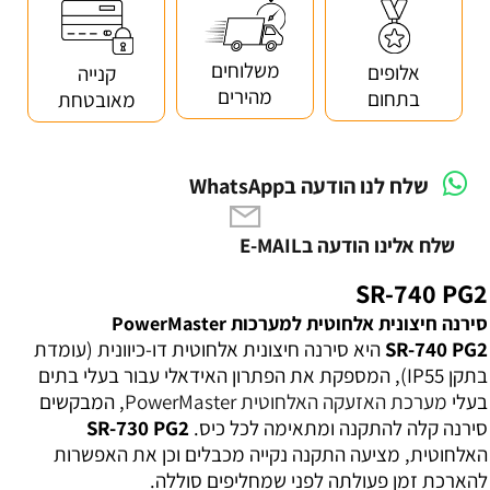
משלוחים
אלופים
קנייה
מהירים
בתחום
מאובטחת
שלח לנו הודעה בWhatsApp
שלח אלינו הודעה בE-MAIL
SR-740 PG2
סירנה חיצונית אלחוטית למערכות PowerMaster
SR-740 PG2
היא סירנה חיצונית אלחוטית דו-כיוונית (עומדת
בתקן IP55), המספקת את הפתרון האידאלי עבור בעלי בתים
בעלי
מערכת האזעקה האלחוטית PowerMaster
, המבקשים
סירנה קלה להתקנה ומתאימה לכל כיס.
SR-730 PG2
האלחוטית, מציעה התקנה נקייה מכבלים וכן את האפשרות
להארכת זמן פעולתה לפני שמחליפים סוללה.