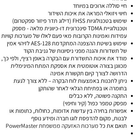
חיי סוללה ארוכים במיוחד
חיווי ויזואלי המראה את איכות השידור
שימוש בטכנולוגיות FHSS (דילוג תדר פיזור ספקטרום)
וטכנולוגיית TDMA סינכרונית דו-כיוונית מלאה - מספק
עמידות ואמינות הקרובות מאי פעם לאלו של מערכות קוויות
שימוש בשיטת ההצפנה המתקדמת 128-AES לזיהוי אמין
של תשדורות והגנה מפני ניסיונות של גניבת הקוד
מודד את איכות התשדורת עם הבקרה באופן רציף, ולפי כך,
מכוונן בצורה אוטומטית את אספקת המתח המינימלית
הדרושה לצורך קיום תקשורת אמינה
ניתן לתכנות באמצעות לוח הבקרה – ללא צורך לגעת
בחומרה או בפתיחת הגלאי לאחר שהותקן
התקנה פשוטה, ללא כבלים
מפסק טמפר כפול (קיר וחיפוי)
אפשרות בחירה בין עדשות אדומות, כחולות, כתומות או
לבנות, מקום להדפסת לוגו חברה ומידע נוסף
תואם את כל
מערכות האזעקה ממשפחת PowerMaster