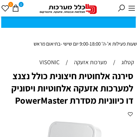
0
0
כ
ק
י
0
ת
וב
ת
ינ
ו:ז
ב
וט
ינ
ס
ק
1
8
ב
נ
י ב
ר
שעות פעילות א'-ה' 9:00-18:00 יום שישי -בתיאום מראש
קטלוג
/
מערכות אזעקה
/
VISONIC
סירנה אלחוטית חיצונית כולל נצנצ
למערכות אזעקה אלחוטיות ויסוניק
דו כיווניות מסדרת PowerMaster