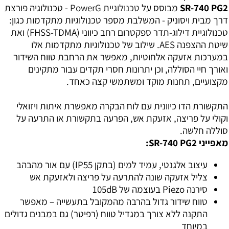
SR-740 PG2
מבוסס על
טכנולוגיית PowerG
- טכנולוגיה פורצת
דרך מבית ויסוניק - המשלבת מספר טכנולוגיות מתקדמות כגון:
טכנולוגיית דילוג-תדר ספקטרום רחב כיווני (FHSS-TDMA) ואת
שיטת ההצפנה AES. שילוב של טכנולוגיות מתקדמות אלו
במערכות אזעקה אלחוטיות, מאפשר את הרחבת טווח השידור
ואורך חיי הסוללה, וכן יתרונות חסרי תקדים עבור מתקינים
מקצועיים, תחנות מוקד ומשתמשי קצה כאחד.
התקשורת הדו כיוונית עם לוח הבקרה מאפשרת איתות ויזואלי
וקולי על פריצה, אזעקת אש, הפרעה בתקשורת או התרעה על
סוללה חלשה.
מאפייני SR-740 PG2:
עיצוב אלגנטי, עמיד למים (בתקן IP55) עם אור מהבהב
צליל אזעקה שונה להתרעה על פריצה ולאזעקת אש
סירנה Piezo בעוצמה של 105dB
טווח שידור גדול בהרבה מהמקובל בתעשייה – מאפשר
התקנה ללא צורך במגדיל טווח (רפיטר) גם במבנים גדולים
במיוחד