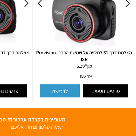
מצלמת דרך S1 לתלייה על שמשת הרכב Provision-
מצלמת דרך דו־ערוצית Full HD Provision-ISR
ISR
מק"ט:
S1
מ
9
₪
249
רטים נוספים
פרטים נוספים
לרכישה
מעוניינים בקבלת עדכונים/ מבצעי