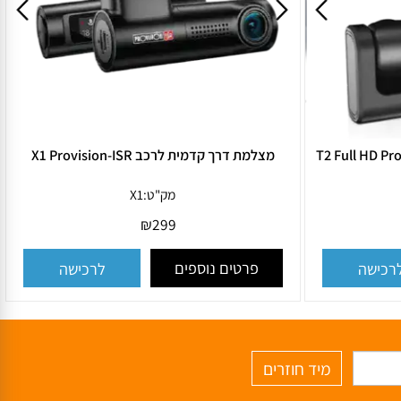
מצלמת דרך קדמית לרכב X1 Provision-ISR
מק"ט:
X1
₪
299
פרטים נוספים
ישה
לרכישה