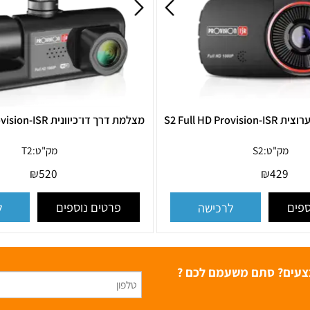
S2 
מצלמת דרך דו־כיוונית T2 Full HD Provision-ISR
ק"ט:
S2
מק"ט:
T2
₪
520
₪
42
פרטים נוספים
לרכישה
לרכ
ם? סתם משעמם לכם ?