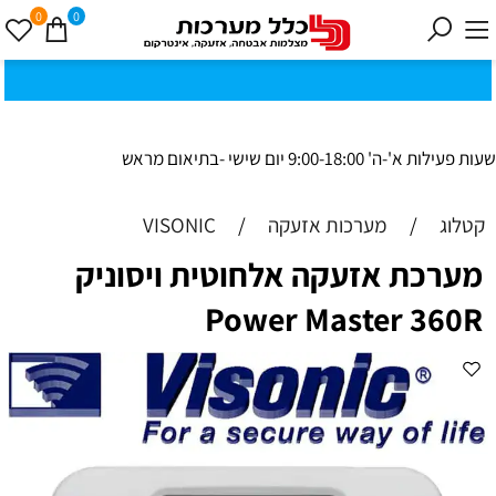
0
0
כ
ק
י
0
ת
וב
ת
ינ
ו:ז
ב
וט
ינ
ס
ק
1
8
ב
נ
י ב
ר
שעות פעילות א'-ה' 9:00-18:00 יום שישי -בתיאום מראש
קטלוג
/
מערכות אזעקה
/
VISONIC
מערכת אזעקה אלחוטית ויסוניק
Power Master 360R