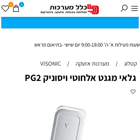
י
0
ת
וב
ת
ינ
ו:ז
ב
וט
ינ
ס
ק
1
8
ב
נ
י ב
ר
0
0
כ
ק
שעות פעילות א'-ה' 9:00-18:00 יום שישי -בתיאום מראש
קטלוג
/
מערכות אזעקה
/
VISONIC
גלאי מגנט אלחוטי ויסוניק PG2