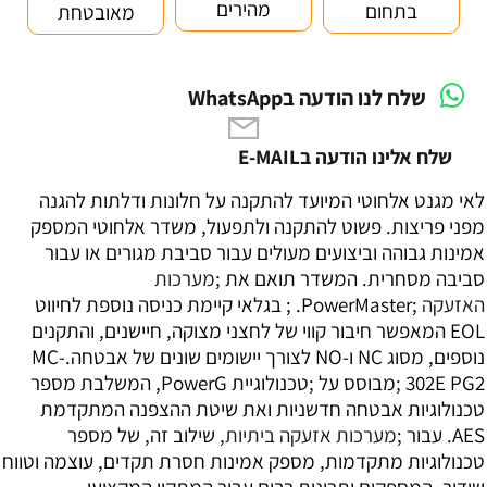
מהירים
בתחום
מאובטחת
שלח לנו הודעה בWhatsApp
שלח אלינו הודעה בE-MAIL
לאי מגנט אלחוטי המיועד להתקנה על חלונות ודלתות להגנה
מפני פריצות. פשוט להתקנה ולתפעול, משדר אלחוטי המספק
אמינות גבוהה וביצועים מעולים עבור סביבת מגורים או עבור
סביבה מסחרית. המשדר תואם את ;
מערכות
האזעקה
;PowerMaster. ; בגלאי קיימת כניסה נוספת לחיווט
EOL המאפשר חיבור קווי של לחצני מצוקה, חיישנים, והתקנים
נוספים, מסוג NC ו-NO לצורך יישומים שונים של אבטחה.
MC-
302E PG2
;מבוסס על ;טכנולוגיית PowerG, המשלבת מספר
טכנולוגיות אבטחה חדשניות ואת שיטת ההצפנה המתקדמת
AES. עבור ;
מערכות אזעקה ביתיות
, שילוב זה, של מספר
טכנולוגיות מתקדמות, מספק אמינות חסרת תקדים, עוצמה וטווח
שידור, המספקים יתרונות רבים עבור המתקין המקצועי,