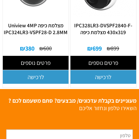
IPC328LR3-DVSPF2840-F-
מצלמת כיפה Uniview 4MP
430x319 מצלמת כיפה
IPC324LR3-VSPF28-D 2.8MM
₪
380
₪
699
₪
600
₪
899
פרטים נוספים
פרטים נוספים
לרכישה
לרכישה
מעוניינים בקבלת עדכונים/ מבצעים? סתם משעמם לכם ?
השאירו טלפון ונחזור אליכם