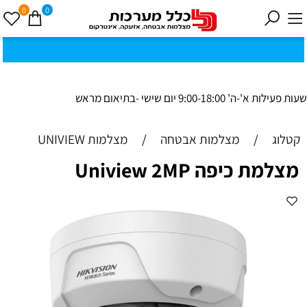
0
0
כ
ק
י
0
ת
וב
ת
ינ
ו:ז
ב
וט
ינ
ס
ק
1
8
ב
נ
י ב
ר
שעות פעילות א'-ה' 9:00-18:00 יום שישי -בתיאום מראש
קטלוג
/
מצלמות אבטחה
/
מצלמות UNIVIEW
מצלמת כיפה Uniview 2MP