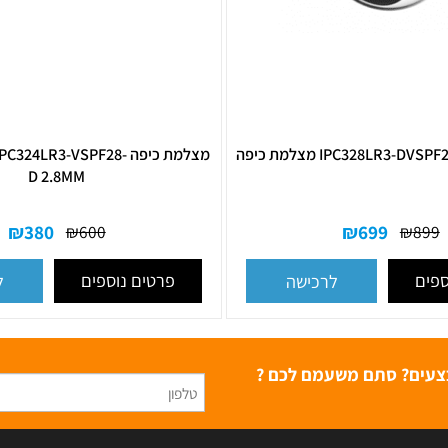
IPC32 מצלמת כיפה
מצלמת כיפה PC324LR3-VSPF28
D 2.8MM
₪
380
₪
699
₪
600
פרטים נוספים
לרכישה
לרכ