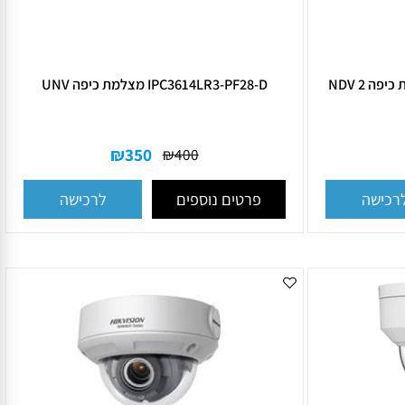
IPC3614LR3-PF28-D מצלמת כיפה UNV
₪
350
₪
400
פרטים נוספים
ישה
לרכישה