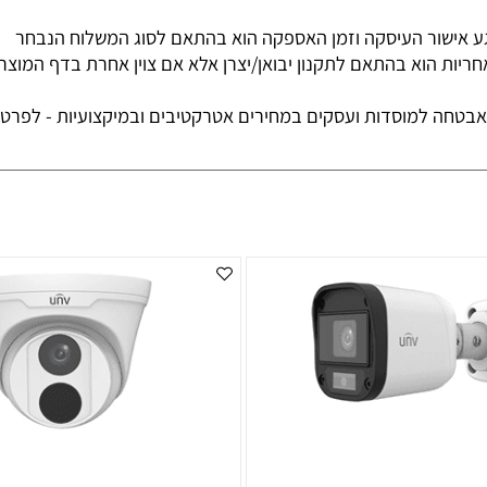
נות בבני ברק. בתאום מראש בלבד-יש להגיע עם תעודת זהות והכ
ור העיסקה וזמן האספקה הוא בהתאם לסוג המשלוח הנבחר
 הוא בהתאם לתקנון יבואן/יצרן אלא אם צוין אחרת בדף המוצר
למוסדות ועסקים במחירים אטרקטיבים ובמיקצועיות - לפרטים ש