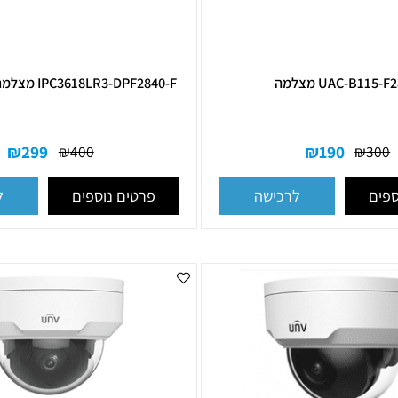
UAC מצלמה
IPC3618LR3-DPF2840-F מצלמת כיפה 2 NDV
₪
299
₪
190
₪
400
פרטים נוספים
לרכישה
לרכ