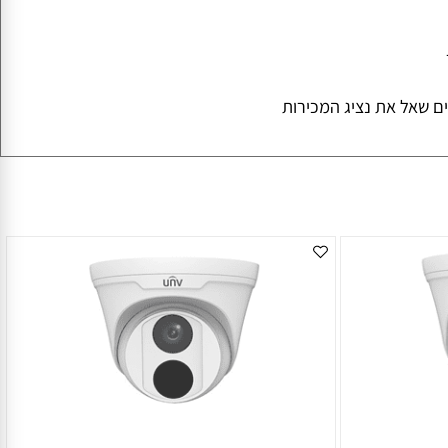
רטיס שבוצעה בו ההזמנה- האיסוף רק ע"י בעל הכרטיס
אל את נציג המכירות