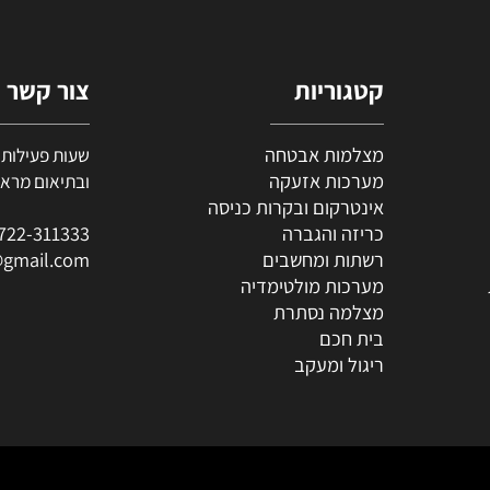
ם? סתם משעמם לכם ?
קטגוריות
צור קשר
מצלמות אבטחה
מערכות אזעקה
ובתיאום מראש (י
אינטרקום ובקרות כניסה
כריזה והגברה
722-311333
0
רשתות ומחשבים
al@gmail.com
מערכות מולטימדיה
מצלמה נסתרת
בית חכם
ריגול ומעקב