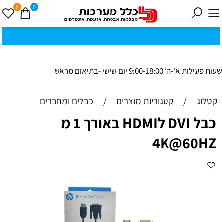
0
0
כ
ק
י
0
ת
וב
ת
ינ
ו:ז
ב
וט
ינ
ס
ק
1
8
ב
נ
י ב
ר
שעות פעילות א'-ה' 9:00-18:00 יום שישי -בתיאום מראש
קטלוג
/
קטגוריות מוצרים
/
כבלים ומחברים
כבל DVI לHDMI באורך 1 מ
4K@60HZ