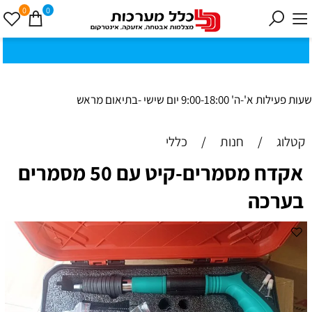
0
0
כ
ק
י
0
ת
וב
ת
ינ
ו:ז
ב
וט
ינ
ס
ק
1
8
ב
נ
י ב
ר
שעות פעילות א'-ה' 9:00-18:00 יום שישי -בתיאום מראש
קטלוג
/
חנות
/
כללי
אקדח מסמרים-קיט עם 50 מסמרים
בערכה