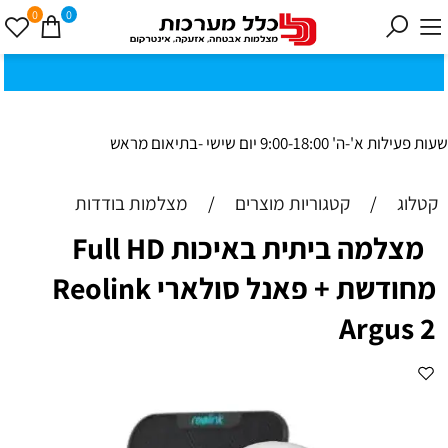
0
0
כ
ק
י
0
ת
וב
ת
ינ
ו:ז
ב
וט
ינ
ס
ק
1
8
ב
נ
י ב
ר
שעות פעילות א'-ה' 9:00-18:00 יום שישי -בתיאום מראש
קטלוג
/
קטגוריות מוצרים
/
מצלמות בודדות
מצלמה ביתית באיכות Full HD
מחודשת + פאנל סולארי Reolink
Argus 2