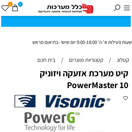
0
0
כ
ק
י
0
ת
וב
ת
ינ
ו:ז
ב
וט
ינ
ס
ק
1
8
ב
נ
י ב
ר
שעות פעילות א'-ה' 9:00-18:00 יום שישי -בתיאום מראש
קטלוג
/
קטגוריות מוצרים
/
בית חכם
קיט מערכת אזעקה ויזוניק
PowerMaster 10