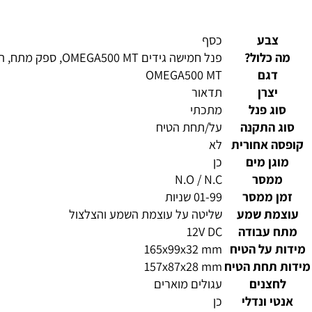
בע
כסף
כלול?
פנל חמישה גידים OMEGA500 MT, ספק מתח, הוראות התקנה
גם
OMEGA500 MT
צרן
תדאור
 פנל
מתכתי
התקנה
על/תחת הטיח
 אחורית
לא
ן מים
כן
סר
N.O / N.C
 ממסר
01-99 שניות
ת שמע
שליטה על עוצמת השמע והצלצול
עבודה
12V DC
על הטיח
165x99x32 mm
תחת הטיח
157x87x28 mm