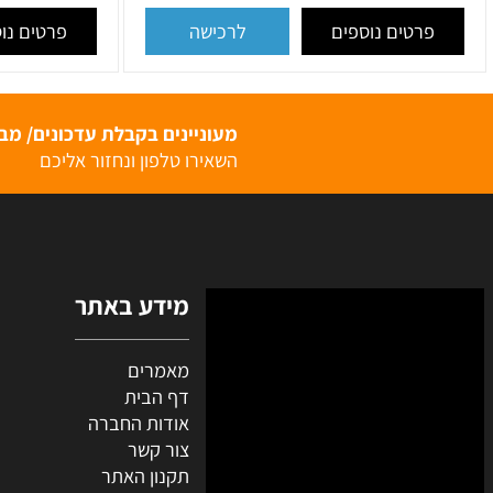
 טלוויזיה סט OMEGA 2P WIX7 תדאור
אינטרקום DOR Moon
מק"ט:
OMEGA 2P WIX7
₪
2,500
₪
3,490
רטים נוספים
פרטים נוספים
לרכישה
מעוניינים בקבלת עדכונים/ מבצעי
השאירו טלפון ונחזור אליכם
מידע באתר