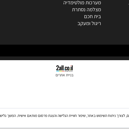
מצלמות אבטחה
מערכות אזעקה
ובתיאום מראש (י
אינטרקום ובקרות כניסה
כריזה והגברה
722-311333
0
רשתות ומחשבים
al@gmail.com
מערכות מולטימדיה
מצלמה נסתרת
בית חכם
ריגול ומעקב
בניית אתרים