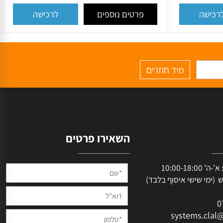
 גידים משולב קודן דגם
קייט דגם TAD-37M לבניין עד 128 מסכים
moon-7 + מסך 7 אינץ עיצוב יוקרתי עובי 15 מ"מ
₪
1,999
₪
3,000
פרטים נוספים
ישה
לרכישה
השאירו פרטים