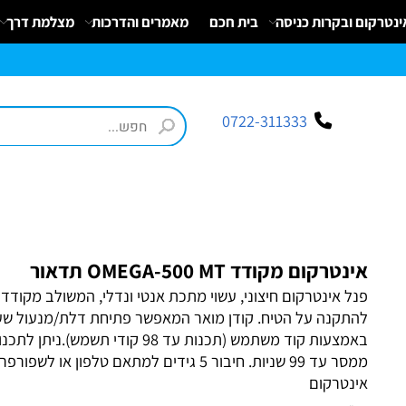
ום ובקרות כניסה
בית חכם
מאמרים והדרכות
מצלמת דרך
פ
כ
ק
י
0
ת
וב
ת
ינ
ו:ז
ב
וט
ינ
ס
ק
1
8
ב
נ
י ב
ר
0722-311333
אינטרקום מקודד OMEGA-500 MT תדאור
פנל אינטרקום חיצוני, עשוי מתכת אנטי ונדלי, המשולב מקודד מו
ל
התקנה על הטיח.
קודן מואר המאפשר פתיחת דלת/מנעול שער
באמצעות קוד משתמש (תכנות עד 98 קודי תשמש).ניתן לתכנ
ממסר עד 99 שניות. חיבור 5 גידים למתאם טלפון או לשפורפרת
אינטרקום