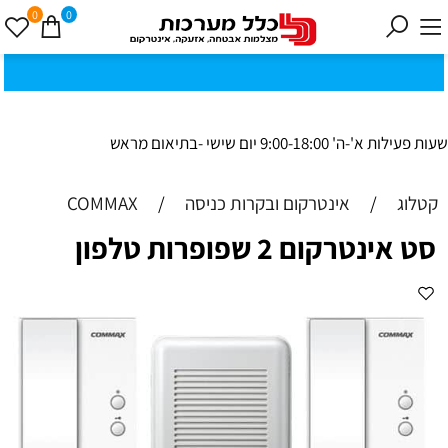
0
0
כ
ק
י
0
ת
וב
ת
ינ
ו:ז
ב
וט
ינ
ס
ק
1
8
ב
נ
י ב
ר
שעות פעילות א'-ה' 9:00-18:00 יום שישי -בתיאום מראש
קטלוג
/
אינטרקום ובקרות כניסה
/
COMMAX
סט אינטרקום 2 שפופרות טלפון