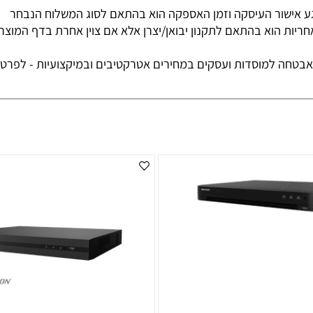
נות בבני ברק. בתאום מראש בלבד-יש להגיע עם תעודת זהות והכ
ור העיסקה וזמן האספקה הוא בהתאם לסוג המשלוח הנבחר
 הוא בהתאם לתקנון יבואן/יצרן אלא אם צוין אחרת בדף המוצר
למוסדות ועסקים במחירים אטרקטיבים ובמיקצועיות - לפרטים ש