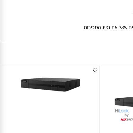
רטיס שבוצעה בו ההזמנה- האיסוף רק ע"י בעל הכרטיס
אל את נציג המכירות