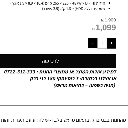
צריכה (ללא HDD) ≤ 6 W
לחות עבודה 10% עד 90%
ספק כוח 12 VDC
טמפרטורת עבודה -10°C עד +55°C (+14°F עד +131°F)
מידות (W × D × H) 265 × 225 × 48 מ"מ (10.4 × 8.9 × 1.9 אינץ')
משקלים (ללא HDD) ≤ 1.6 ק"ג (3.5 פאונד)
₪
1,900
1,099
₪
לרכישה
למידע אודות המוצר או ממוצרי החנות :
0722-311-333
או אצלנו בכתובת: ז'בוטינסקי 180 בני ברק
(חניה בשפע! – בתיאום מראש)