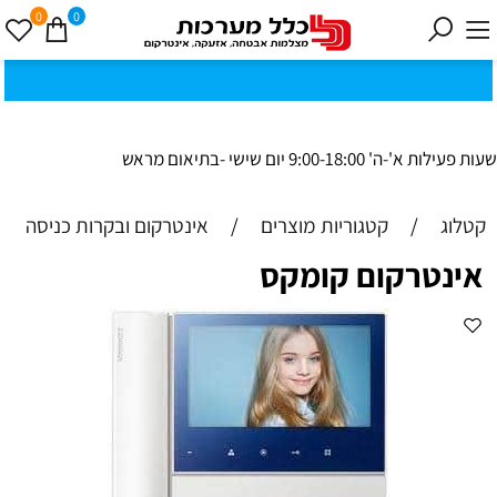
0
0
כ
ק
י
0
ת
וב
ת
ינ
ו:ז
ב
וט
ינ
ס
ק
1
8
ב
נ
י ב
ר
שעות פעילות א'-ה' 9:00-18:00 יום שישי -בתיאום מראש
קטלוג
/
קטגוריות מוצרים
/
אינטרקום ובקרות כניסה
אינטרקום קומקס