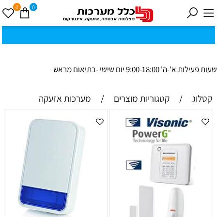
0
0
כ
ק
י
0
ת
וב
ת
ינ
ו:ז
ב
וט
ינ
ס
ק
1
8
ב
נ
י ב
ר
שעות פעילות א'-ה' 9:00-18:00 יום שישי -בתיאום מראש
קטלוג
/
קטגוריות מוצרים
/
מערכות אזעקה