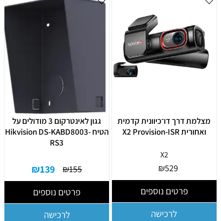
מצלמת דרך דו־כיוונית קדמית
גגון לאינטרקום 3 מודולים על
ואחורית X2 Provision-ISR
הטיח Hikvision DS-KABD8003-
RS3
X2
₪
529
₪
139
₪
155
פרטים נוספים
פרטים נוספים
לרכישה
לרכישה