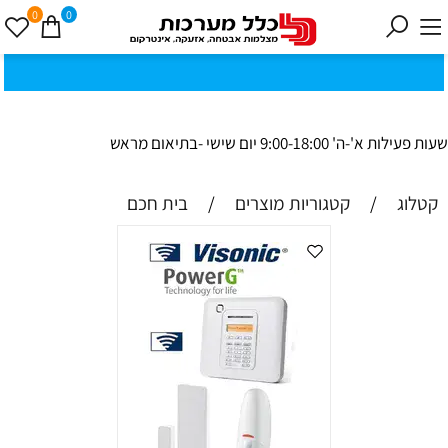
0
0
כ
ק
י
0
ת
וב
ת
ינ
ו:ז
ב
וט
ינ
ס
ק
1
8
ב
נ
י ב
ר
שעות פעילות א'-ה' 9:00-18:00 יום שישי -בתיאום מראש
קטלוג
/
קטגוריות מוצרים
/
בית חכם