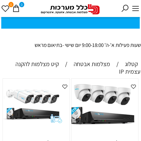
0
0
כ
ק
י
0
ת
וב
ת
ינ
ו:ז
ב
וט
ינ
ס
ק
1
8
ב
נ
י ב
ר
שעות פעילות א'-ה' 9:00-18:00 יום שישי -בתיאום מראש
קטלוג
/
מצלמות אבטחה
/
קיט מצלמות להקנה
עצמית IP