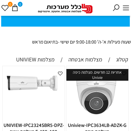
0
0
כ
ק
י
0
ת
וב
ת
ינ
ו:ז
ב
וט
ינ
ס
ק
1
8
ב
נ
י ב
ר
שעות פעילות א'-ה' 9:00-18:00 יום שישי -בתיאום מראש
קטלוג
/
מצלמות אבטחה
/
מצלמות UNIVIEW
אחריות 12 חודשים. מצלמת כיפה
Univie
UNIVIEW-IPC2324SBR5-DPZ-
Uniview-IPC3634LB-ADZK-G