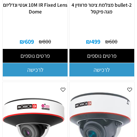
bullet-2 מצלמת צינור פרווזין 4
10M IR Fixed Lens אנטי ונדליזם
מגה פיקסל
Dome
₪
609
₪
499
₪
800
₪
600
פרטים נוספים
פרטים נוספים
לרכישה
לרכישה