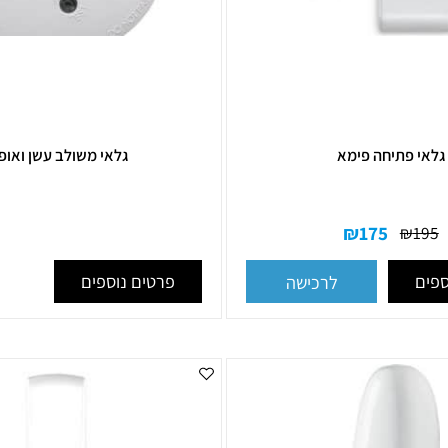
פתיחה פימא
גלאי משולב עשן ואופטי
₪
175
פרטים נוספים
לרכישה