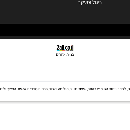
רשתות ומחשבים
al@gmail.com
מערכות מולטימדיה
מצלמה נסתרת
בית חכם
ריגול ומעקב
בניית אתרים
Coo, לרבות של צדדים שלישיים, לצורך ניתוח השימוש באתר, שיפור חוויית הגלישה והצגת פרסום מותאם אישית. 