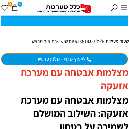
0
0
כ
ק
י
0
ת
וב
ת
ינ
ו:ז
ב
וט
ינ
ס
ק
1
8
ב
נ
י ב
ר
שעות פעילות א'-ה' 9:00-18:00 יום שישי -בתיאום מראש
לייעוץ טכני - טלפן עכשיו
מצלמות אבטחה עם מערכת
אזעקה
מצלמות אבטחה עם מערכת
אזעקה: השילוב המושלם
לשמירה על בטחון