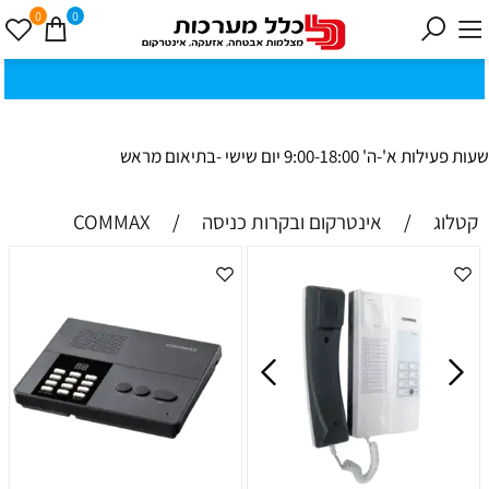
0
0
כ
ק
י
0
ת
וב
ת
ינ
ו:ז
ב
וט
ינ
ס
ק
1
8
ב
נ
י ב
ר
שעות פעילות א'-ה' 9:00-18:00 יום שישי -בתיאום מראש
קטלוג
/
אינטרקום ובקרות כניסה
/
COMMAX