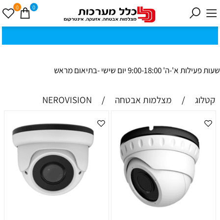
0
0
כ
ק
י
0
ת
וב
ת
ינ
ו:ז
ב
וט
ינ
ס
ק
1
8
ב
נ
י ב
ר
שעות פעילות א'-ה' 9:00-18:00 יום שישי -בתיאום מראש
קטלוג
/
מצלמות אבטחה
/
NEROVISION