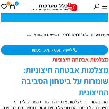
0
0
כ
ק
י
0
ת
וב
ת
ינ
ו:ז
ב
וט
ינ
ס
ק
1
8
ב
נ
י ב
ר
שעות פעילות א'-ה' 9:00-18:00 יום שישי -בתיאום מראש
לייעוץ טכני - טלפן עכשיו
מצלמות אבטחה חיצוניות
מצלמות אבטחה חיצוניות:
שומרות על ביטחון הסביבה
החיצונית
בעידן המודרני, מצלמות אבטחה חיצוניות הפכו לכלי חיוני
בשמירה על ביטחון החיצוני של בתינו, עסקינו וחצרותינו. מבחינת